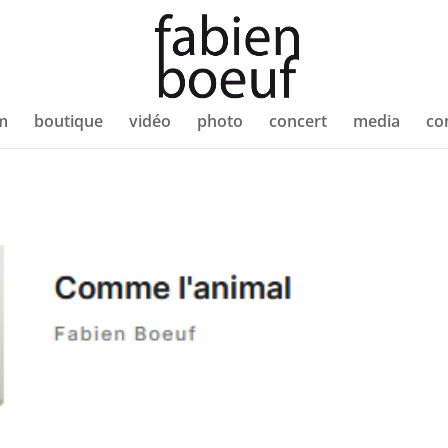
m
boutique
vidéo
photo
concert
media
co