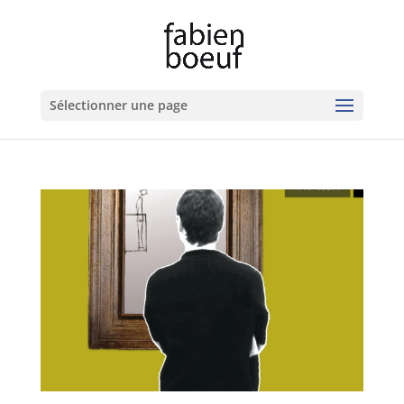
Sélectionner une page