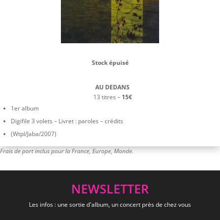
Stock épuisé
AU DEDANS
13 titres –
15€
1er album
Digifile 3 volets – Livret : paroles – crédits
(Wtpl/Jaba/2007)
Frais de port inclus pour la France, Europe, Monde.
NEWSLETTER
Les infos : une sortie d'album, un concert près de chez vous