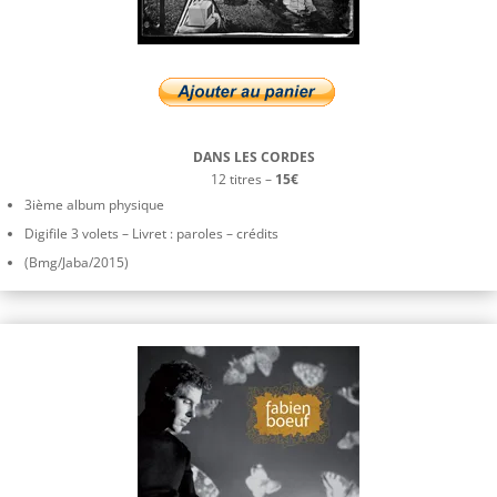
DANS LES CORDES
12 titres –
15€
3ième album physique
Digifile 3 volets – Livret : paroles – crédits
(Bmg/Jaba/2015)