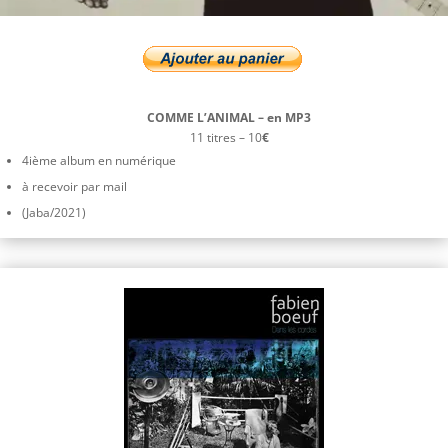
COMME L’ANIMAL – en MP3
11 titres – 10
€
4ième album en numérique
à recevoir par mail
(Jaba/2021)