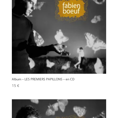
Album – LES PREMIERS PAPILLONS – en CD
15
€