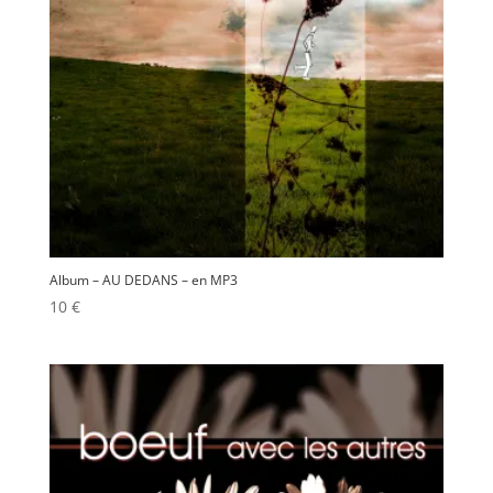
Album – AU DEDANS – en MP3
10
€