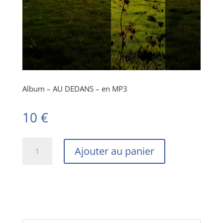
Album – AU DEDANS – en MP3
10
€
quantité
Ajouter au panier
de
Album
–
AU
DEDANS
–
en
MP3